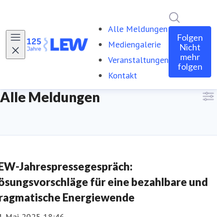
Im Newsro
Alle Meldungen
Folgen
Mediengalerie
Nicht
mehr
Veranstaltungen
folgen
Kontakt
Alle Meldungen
EW-Jahrespressegespräch:
ösungsvorschläge für eine bezahlbare und
ragmatische Energiewende
4. Mai 2025 18:46