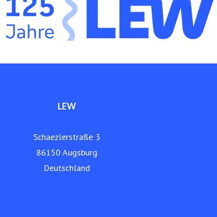
Netz- und Anlagenbau, Energieerzeugung, Elektromobilität
und Telekommunikation an. Die LEW betreibt ein eigenes,
über 9.000 Kilometer langes Glasfasernetz in der Region.
www.lew.de
LEW
Schaezlerstraße 3
86150 Augsburg
Deutschland
Für Zuhause
Für Unternehmen
Für Kommunen