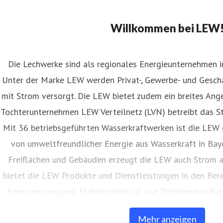
Willkommen bei LEW
Die Lechwerke sind als regionales Energieunternehmen 
Unter der Marke LEW werden Privat-, Gewerbe- und Ges
mit Strom versorgt. Die LEW bietet zudem ein breites Ang
Tochterunternehmen LEW Verteilnetz (LVN) betreibt das St
Mit 36 betriebsgeführten Wasserkraftwerken ist die LEW 
von umweltfreundlicher Energie aus Wasserkraft in Baye
Freiflächen und Gebäuden erzeugt die LEW auch Strom 
bietet die LEW Produkte und Dienstleistungen in den Ber
Energieerzeugung, Elektromobilität und Telekommunikati
eigenes, über 9.000 Kilometer langes Glasfasern
Mehr anzeigen