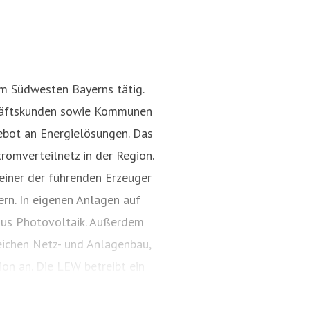
!
im Südwesten Bayerns tätig.
chäftskunden sowie Kommunen
Rufbereitschaft
ebot an Energielösungen. Das
Pressekontakt
Wochenende &
romverteilnetz in der Region.
einer der führenden Erzeuger
rn. In eigenen Anlagen auf
aus Photovoltaik. Außerdem
eichen Netz- und Anlagenbau,
on an. Die LEW betreibt ein
etz in der Region.