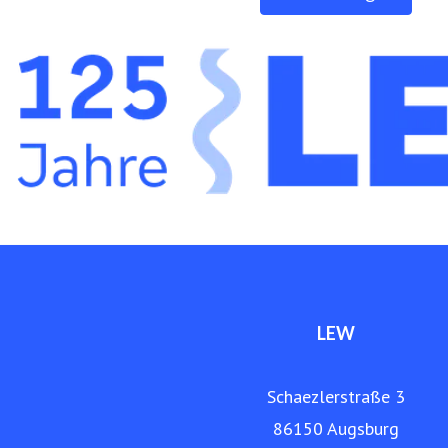
www.lew.de
LEW
Schaezlerstraße 3
86150 Augsburg