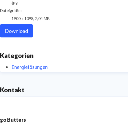
.jpg
Dateigröße:
1900 x 1098, 2,04 MB
Download
Kategorien
Energielösungen
Kontakt
ngo Butters