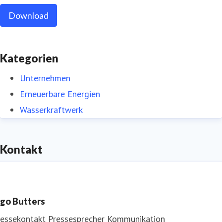
Download
Kategorien
Unternehmen
Erneuerbare Energien
Wasserkraftwerk
Kontakt
ngo Butters
ressekontakt
Pressesprecher
Kommunikation