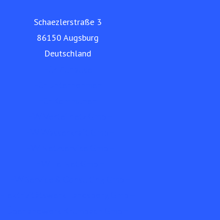
Schaezlerstraße 3
86150 Augsburg
Deutschland
Für Zuhause
Für Unternehmen
Für Kommunen
LEW Verteilnetz GmbH
LEW Wasserkraft GmbH
LEW Netzservice GmbH
LEW TelNet GmbH
LEW Service & Consulting GmbH
Elektrizitätswerk Landsberg GmbH
Überlandwerk Krumbach GmbH