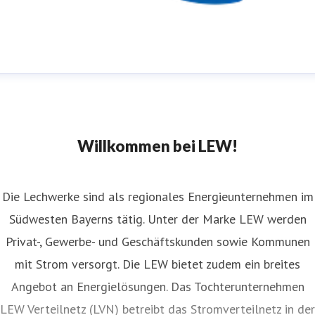
ufbereitschaft
ressekontakt
Wochenende & Feiertage
presse@lew.de
+4
21 328-1651
Willkommen bei LEW!
Die Lechwerke sind als regionales Energieunternehmen im
Südwesten Bayerns tätig. Unter der Marke LEW werden
Privat-, Gewerbe- und Geschäftskunden sowie Kommunen
mit Strom versorgt. Die LEW bietet zudem ein breites
Angebot an Energielösungen. Das Tochterunternehmen
LEW Verteilnetz (LVN) betreibt das Stromverteilnetz in der