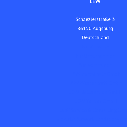
LEW
Schaezlerstraße 3
86150 Augsburg
Deutschland
Für Zuhause
Für Unternehmen
Für Kommunen
LEW Verteilnetz GmbH
LEW Wasserkraft GmbH
LEW Netzservice GmbH
LEW TelNet GmbH
LEW Service & Consulting Gm
Elektrizitätswerk Landsberg 