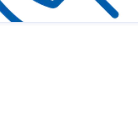
 Feiertage
presse@lew.de
+49 821 328-1651