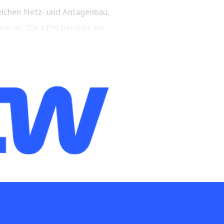
eichen Netz- und Anlagenbau,
on an. Die LEW betreibt ein
etz in der Region.