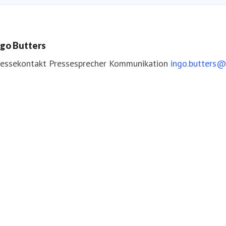
ngo Butters
ressekontakt
Pressesprecher
Kommunikation
ingo.butters@