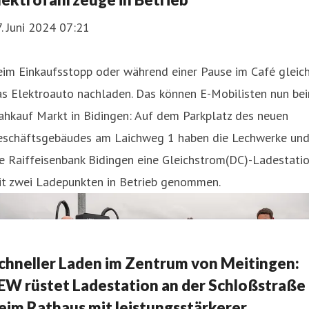
. Juni 2024 07:21
eim Einkaufsstopp oder während einer Pause im Café gleic
as Elektroauto nachladen. Das können E-Mobilisten nun be
ahkauf Markt in Bidingen: Auf dem Parkplatz des neuen
eschäftsgebäudes am Laichweg 1 haben die Lechwerke un
e Raiffeisenbank Bidingen eine Gleichstrom(DC)-Ladestati
it zwei Ladepunkten in Betrieb genommen.
chneller Laden im Zentrum von Meitingen:
EW rüstet Ladestation an der Schloßstraße
eim Rathaus mit leistungsstärkerer