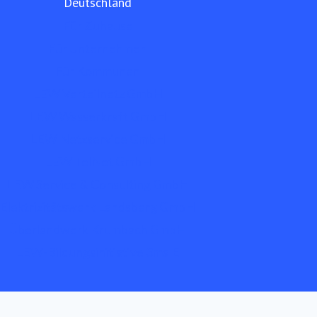
Deutschland
Für Zuhause
Für Unternehmen
Für Kommunen
LEW Verteilnetz GmbH
LEW Wasserkraft GmbH
LEW Netzservice GmbH
LEW TelNet GmbH
LEW Service & Consulting GmbH
Elektrizitätswerk Landsberg GmbH
Überlandwerk Krumbach GmbH
LEW-Bildungsinitiative 3malE