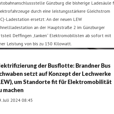
tobahnanschlussstelle Günzburg die bisherige Ladesäule f
ektrofahrzeuge durch eine leistungsstärkere Gleichstrom
DC)-Ladestation ersetzt: An der neuen LEW
chnellladestation an der Hauptstraße 2 im Günzburger
tsteil Deffingen „tanken“ Elektromobilisten ab sofort mit
ner Leistung von bis zu 150 Kilowatt.
lektrifizierung der Busflotte: Brandner Bus
chwaben setzt auf Konzept der Lechwerke
LEW), um Standorte fit für Elektromobilität
u machen
. Juli 2024 08:45