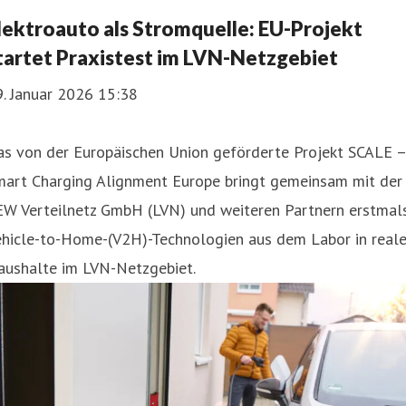
lektroauto als Stromquelle: EU-Projekt
tartet Praxistest im LVN-Netzgebiet
. Januar 2026 15:38
as von der Europäischen Union geförderte Projekt SCALE –
mart Charging Alignment Europe bringt gemeinsam mit der
EW Verteilnetz GmbH (LVN) und weiteren Partnern erstmal
ehicle-to-Home-(V2H)-Technologien aus dem Labor in real
aushalte im LVN-Netzgebiet.