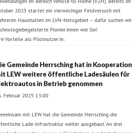
nwendungen im Bereich Vehicle-to-Home (V2H). Bereits im
tober 2025 startet ein vierwöchiger Feldversuch mit
ehreren Haushalten im LVN-Netzgebiet – dafür suchen wir
chnologiebegeisterte Pionier:innen wie Sie!
re Vorteile als Pilotnutzer:in:
e erhalten Zugang zu einer neuen, bidirekti
ie Gemeinde Herrsching hat in Kooperation
it LEW weitere öffentliche Ladesäulen für
lektroautos in Betrieb genommen
6. Februar 2025 13:00
emeinsam mit LEW hat die Gemeinde Herrsching die
fentliche Lade-Infrastruktur weiter ausgebaut. An drei