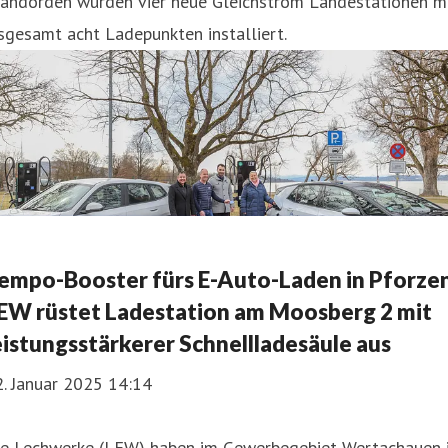
tandorden wurden vier neue Gleichstrom Landestationen m
sgesamt acht Ladepunkten installiert.
empo-Booster fürs E-Auto-Laden in Pforzen
EW rüstet Ladestation am Moosberg 2 mit
eistungsstärkerer Schnellladesäule aus
. Januar 2025 14:14
ie Lechwerke (LEW) haben im Gewerbegebiet Wertachauen 