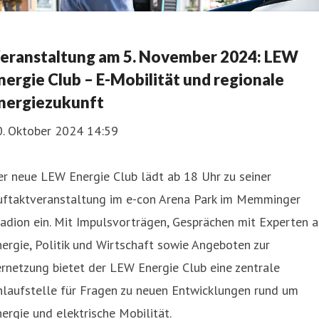
eranstaltung am 5. November 2024: LEW
nergie Club – E-Mobilität und regionale
nergiezukunft
0. Oktober 2024 14:59
r neue LEW Energie Club lädt ab 18 Uhr zu seiner
uftaktveranstaltung im e-con Arena Park im Memminger
adion ein. Mit Impulsvorträgen, Gesprächen mit Experten 
ergie, Politik und Wirtschaft sowie Angeboten zur
rnetzung bietet der LEW Energie Club eine zentrale
nlaufstelle für Fragen zu neuen Entwicklungen rund um
ergie und elektrische Mobilität.