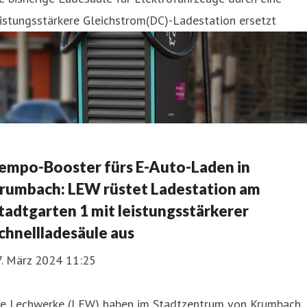
istungsstärkere Gleichstrom(DC)-Ladestation ersetzt
empo-Booster fürs E-Auto-Laden in
rumbach: LEW rüstet Ladestation am
tadtgarten 1 mit leistungsstärkerer
chnellladesäule aus
7. März 2024 11:25
ie Lechwerke (LEW) haben im Stadtzentrum von Krumbach