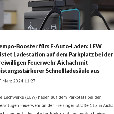
empo-Booster fürs E-Auto-Laden: LEW
üstet Ladestation auf dem Parkplatz bei der
reiwilligen Feuerwehr Aichach mit
eistungsstärkerer Schnellladesäule aus
7. März 2024 11:27
ie Lechwerke (LEW) haben auf dem Parkplatz bei der
eiwilligen Feuerwehr an der Freisinger Straße 112 in Aicha
e bisherige Ladesäule für Elektrofahrzeuge durch eine