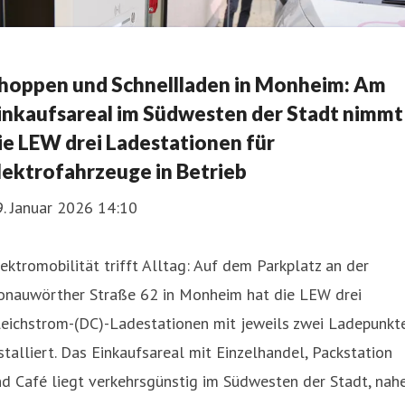
hoppen und Schnellladen in Monheim: Am
inkaufsareal im Südwesten der Stadt nimmt
ie LEW drei Ladestationen für
lektrofahrzeuge in Betrieb
. Januar 2026 14:10
ektromobilität trifft Alltag: Auf dem Parkplatz an der
onauwörther Straße 62 in Monheim hat die LEW drei
leichstrom-(DC)-Ladestationen mit jeweils zwei Ladepunkt
stalliert. Das Einkaufsareal mit Einzelhandel, Packstation
d Café liegt verkehrsgünstig im Südwesten der Stadt, nah