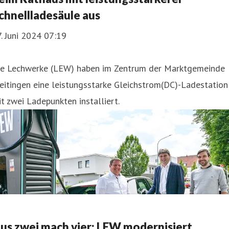
chnellladesäule aus
. Juni 2024 07:19
ie Lechwerke (LEW) haben im Zentrum der Marktgemeinde
itingen eine leistungsstarke Gleichstrom(DC)-Ladestation
t zwei Ladepunkten installiert.
us zwei mach vier: LEW modernisiert