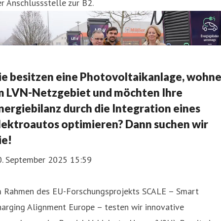
r Anschlussstelle zur B2.
ie besitzen eine Photovoltaikanlage, wohn
m LVN-Netzgebiet und möchten Ihre
nergiebilanz durch die Integration eines
lektroautos optimieren? Dann suchen wir
ie!
0. September 2025 15:59
m Rahmen des EU-Forschungsprojekts SCALE – Smart
arging Alignment Europe – testen wir innovative