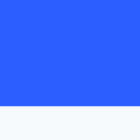
Für Kommunen
LEW Verteilnetz GmbH
LEW Wasserkraft GmbH
LEW Netzservice GmbH
LEW TelNet GmbH
LEW Service & Consulting GmbH
Elektrizitätswerk Landsberg GmbH
Überlandwerk Krumbach GmbH
LEW-Bildungsinitiative 3malE