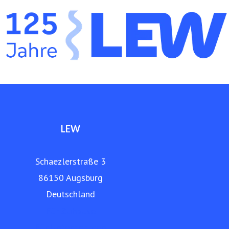
die LEW Produkte und Dienstleistungen in den Bereichen
Netz- und Anlagenbau, Energieerzeugung, Elektromobilität
und Telekommunikation an. Die LEW betreibt ein eigenes,
über 9.000 Kilometer langes Glasfasernetz in der Region.
www.lew.de
LEW
Schaezlerstraße 3
86150 Augsburg
Deutschland
Für Zuhause
Für Unternehmen