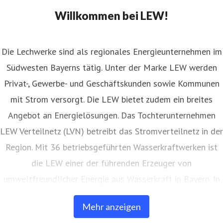
Willkommen bei LEW!
Die Lechwerke sind als regionales Energieunternehmen im
Südwesten Bayerns tätig. Unter der Marke LEW werden
Privat-, Gewerbe- und Geschäftskunden sowie Kommunen
mit Strom versorgt. Die LEW bietet zudem ein breites
Angebot an Energielösungen. Das Tochterunternehmen
LEW Verteilnetz (LVN) betreibt das Stromverteilnetz in der
Region. Mit 36 betriebsgeführten Wasserkraftwerken ist
die LEW einer der führenden Erzeuger von
umweltfreundlicher Energie aus Wasserkraft in Bayern. In
eigenen Anlagen auf Freiflächen und Gebäuden erzeugt
Mehr anzeigen
die LEW auch Strom aus Photovoltaik. Außerdem bietet