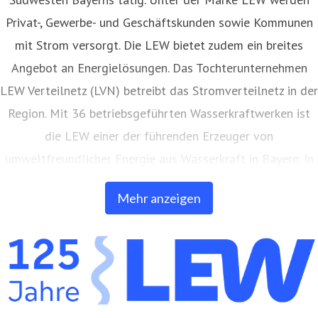
Privat-, Gewerbe- und Geschäftskunden sowie Kommunen
mit Strom versorgt. Die LEW bietet zudem ein breites
Angebot an Energielösungen. Das Tochterunternehmen
LEW Verteilnetz (LVN) betreibt das Stromverteilnetz in der
Region. Mit 36 betriebsgeführten Wasserkraftwerken ist
die LEW einer der führenden Erzeuger von
umweltfreundlicher Energie aus Wasserkraft in Bayern. In
eigenen Anlagen auf Freiflächen und Gebäuden erzeugt
Mehr anzeigen
die LEW auch Strom aus Photovoltaik. Außerdem bietet
die LEW Produkte und Dienstleistungen in den Bereichen
Netz- und Anlagenbau, Energieerzeugung, Elektromobilität
und Telekommunikation an. Die LEW betreibt ein eigenes,
über 9.000 Kilometer langes Glasfasernetz in der Region.