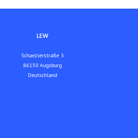
www.lew.de
LEW
Schaezlerstraße 3
86150 Augsburg
Deutschland
Für Zuhause
Für Unternehmen
Für Kommunen
LEW Verteilnetz GmbH
LEW Wasserkraft GmbH
LEW Netzservice GmbH