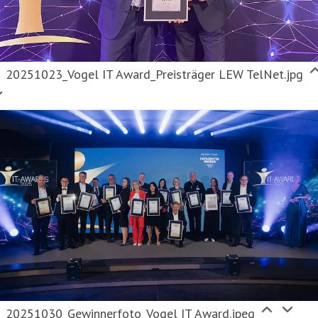
20251023_Vogel IT Award_Preisträger LEW TelNet.jpg
20251030_Gewinnerfoto_Vogel IT Award.jpeg