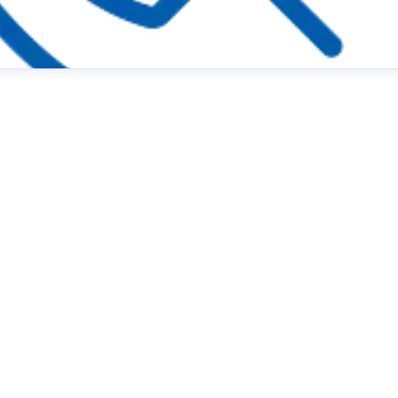
 Feiertage
presse@lew.de
+49 821 328-1651