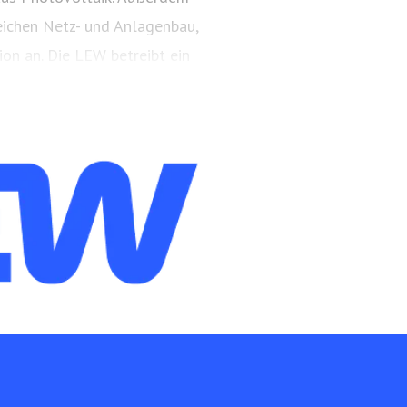
eichen Netz- und Anlagenbau,
on an. Die LEW betreibt ein
etz in der Region.