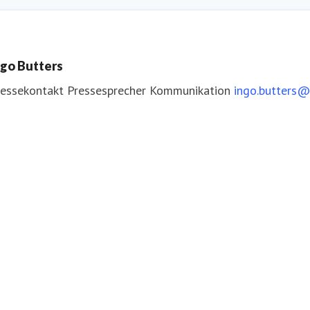
ngo Butters
ressekontakt
Pressesprecher
Kommunikation
ingo.butters@