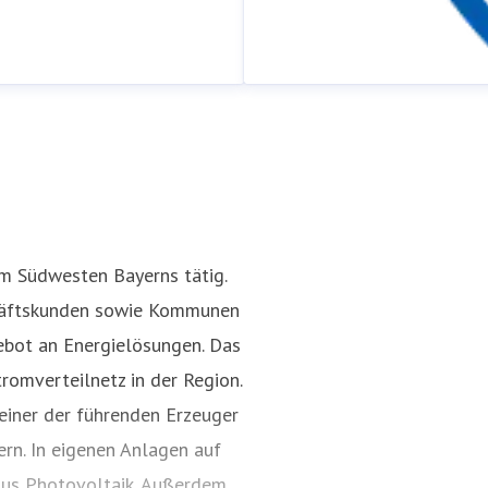
!
im Südwesten Bayerns tätig.
chäftskunden sowie Kommunen
Rufbereitschaft
ebot an Energielösungen. Das
Pressekontakt
Wochenende &
romverteilnetz in der Region.
einer der führenden Erzeuger
rn. In eigenen Anlagen auf
aus Photovoltaik. Außerdem