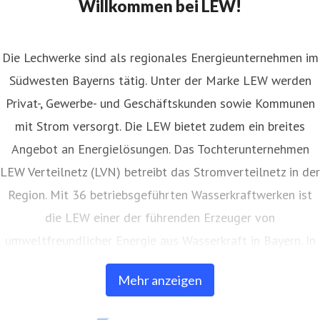
Willkommen bei LEW!
Die Lechwerke sind als regionales Energieunternehmen im
Südwesten Bayerns tätig. Unter der Marke LEW werden
Privat-, Gewerbe- und Geschäftskunden sowie Kommunen
mit Strom versorgt. Die LEW bietet zudem ein breites
Angebot an Energielösungen. Das Tochterunternehmen
LEW Verteilnetz (LVN) betreibt das Stromverteilnetz in der
Region. Mit 36 betriebsgeführten Wasserkraftwerken ist
die LEW einer der führenden Erzeuger von
umweltfreundlicher Energie aus Wasserkraft in Bayern. In
eigenen Anlagen auf Freiflächen und Gebäuden erzeugt
Mehr anzeigen
die LEW auch Strom aus Photovoltaik. Außerdem bietet
die LEW Produkte und Dienstleistungen in den Bereichen