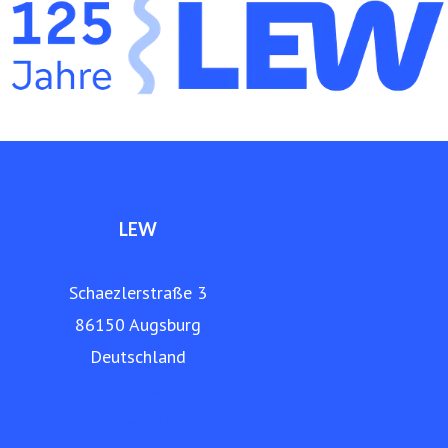
Netz- und Anlagenbau, Energieerzeugung, Elektromobilität
und Telekommunikation an. Die LEW betreibt ein eigenes,
über 9.000 Kilometer langes Glasfasernetz in der Region.
www.lew.de
LEW
Schaezlerstraße 3
86150 Augsburg
Deutschland
Für Zuhause
Für Unternehmen