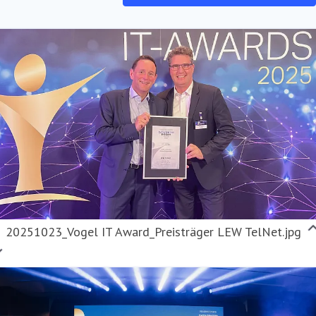
21 328-1651
20251023_Vogel IT Award_Preisträger LEW TelNet.jpg