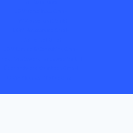
Für Kommunen
LEW Verteilnetz GmbH
LEW Wasserkraft GmbH
LEW Netzservice GmbH
LEW TelNet GmbH
LEW Service & Consulting GmbH
Elektrizitätswerk Landsberg GmbH
Überlandwerk Krumbach GmbH
LEW-Bildungsinitiative 3malE