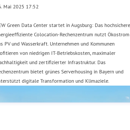
6. Mai 2025 17:52
W Green Data Center startet in Augsburg: Das hochsichere
nergieeffiziente Colocation-Rechenzentrum nutzt Ökostrom
us PV und Wasserkraft. Unternehmen und Kommunen
ofitieren von niedrigen IT-Betriebskosten, maximaler
chhaltigkeit und zertifizierter Infrastruktur. Das
echenzentrum bietet grünes Serverhousing in Bayern und
terstützt digitale Transformation und Klimaziele.