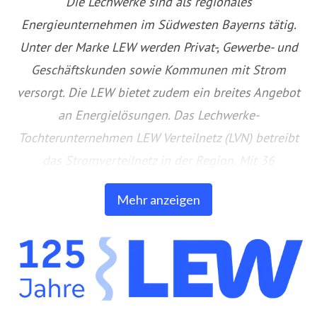
Die Lechwerke sind als regionales
Energieunternehmen im Südwesten Bayerns tätig.
Unter der Marke LEW werden Privat-, Gewerbe- und
Geschäftskunden sowie Kommunen mit Strom
versorgt. Die LEW bietet zudem ein breites Angebot
an Energielösungen. Das Lechwerke-
Tochterunternehmen LEW Verteilnetz (LVN) betreibt
das Stromverteilnetz in der Region. Mit 36
betriebsgeführten Wasserkraftwerken ist die LEW
Mehr anzeigen
einer der führenden Erzeuger von
umweltfreundlicher Energie aus Wasserkraft in
Bayern. In eigenen Anlagen auf Freiflächen und
Gebäuden erzeugt die LEW auch Strom aus
Photovoltaik. Außerdem bietet die LEW Produkte und