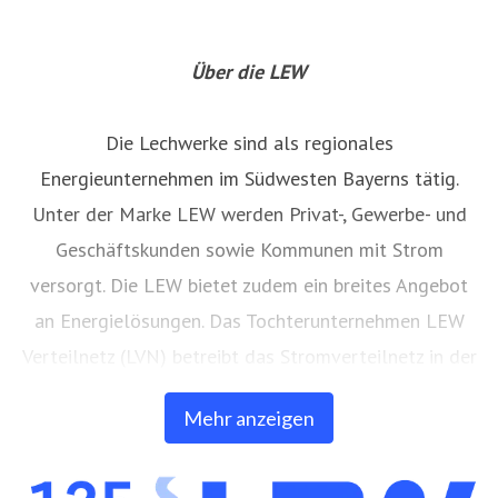
Über die LEW
Die Lechwerke sind als regionales
Energieunternehmen im Südwesten Bayerns tätig.
Unter der Marke LEW werden Privat-, Gewerbe- und
Geschäftskunden sowie Kommunen mit Strom
versorgt. Die LEW bietet zudem ein breites Angebot
an Energielösungen. Das Tochterunternehmen LEW
Verteilnetz (LVN) betreibt das Stromverteilnetz in der
Region. Mit 36 betriebsgeführten Wasserkraftwerken
Mehr anzeigen
ist die LEW einer der führenden Erzeuger von
umweltfreundlicher Energie aus Wasserkraft in