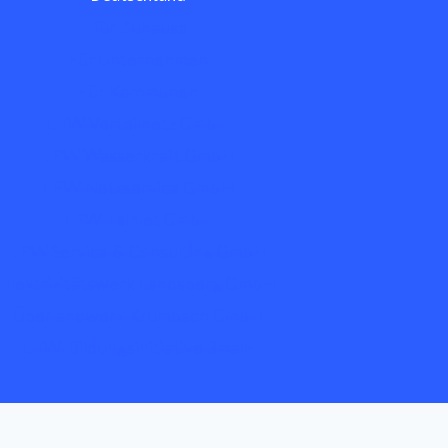
Für Zuhause
Für Unternehmen
Für Kommunen
LEW Verteilnetz GmbH
LEW Wasserkraft GmbH
LEW Netzservice GmbH
LEW TelNet GmbH
LEW Service & Consulting GmbH
Elektrizitätswerk Landsberg GmbH
Überlandwerk Krumbach GmbH
LEW-Bildungsinitiative 3malE