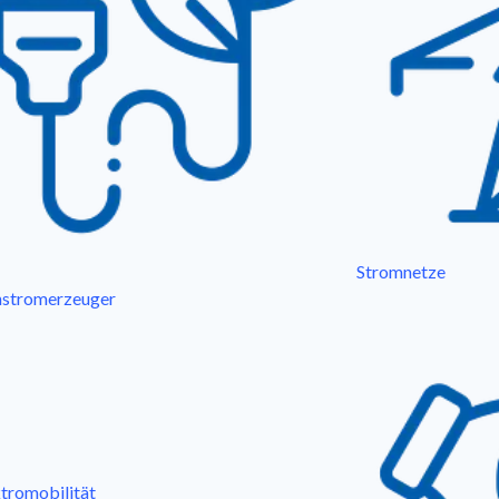
Stromnetze
stromerzeuger
tromobilität