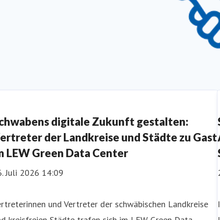
Partner der Regio
chwabens digitale Zukunft gestalten:
ertreter der Landkreise und Städte zu Gast
m LEW Green Data Center
. Juli 2026 14:09
rtreterinnen und Vertreter der schwäbischen Landkreise
d kreisfreien Städte trafen sich im LEW Green Data