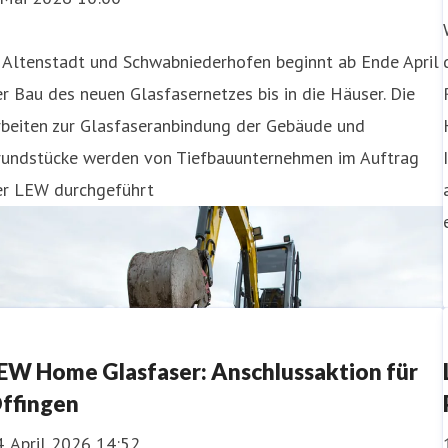
 Altenstadt und Schwabniederhofen beginnt ab Ende April
r Bau des neuen Glasfasernetzes bis in die Häuser. Die
rbeiten zur Glasfaseranbindung der Gebäude und
rundstücke werden von Tiefbauunternehmen im Auftrag
er LEW durchgeführt
EW Home Glasfaser: Anschlussaktion für
ffingen
. April 2026 14:52