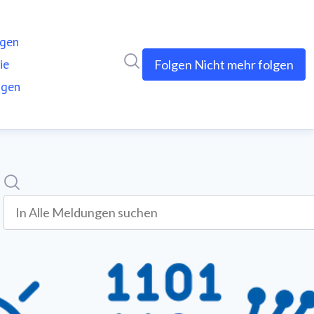
ngen
Im Newsroom suchen
ie
Folgen
Nicht mehr folgen
ngen
Suche
In alle meldungen suchen