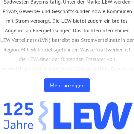
Südwesten Bayerns tätig. Unter der Marke LEW werden
Privat-, Gewerbe- und Geschäftskunden sowie Kommunen
mit Strom versorgt. Die LEW bietet zudem ein breites
Angebot an Energielösungen. Das Tochterunternehmen
LEW Verteilnetz (LVN) betreibt das Stromverteilnetz in der
Region. Mit 36 betriebsgeführten Wasserkraftwerken ist
die LEW einer der führenden Erzeuger von
umweltfreundlicher Energie aus Wasserkraft in Bayern. In
eigenen Anlagen auf Freiflächen und Gebäuden erzeugt
Mehr anzeigen
die LEW auch Strom aus Photovoltaik. Außerdem bietet
die LEW Produkte und Dienstleistungen in den Bereichen
Netz- und Anlagenbau, Energieerzeugung, Elektromobilität
und Telekommunikation an. Die LEW betreibt ein eigenes,
über 9.000 Kilometer langes Glasfasernetz in der Region.