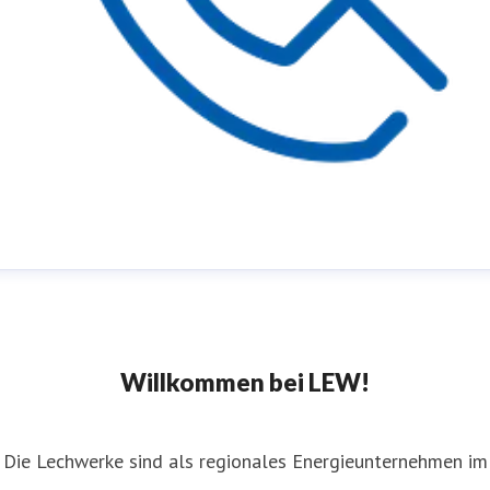
ufbereitschaft
ressekontakt
Wochenende & Feiertage
presse@lew.de
+4
21 328-1651
Willkommen bei LEW!
Die Lechwerke sind als regionales Energieunternehmen im