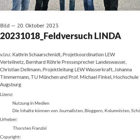
Bild
—
20. Oktober 2023
20231018_Feldversuch LINDA
v.l.n.r. Kathrin Schaarschmidt, Projetkoordination LEW
Verteilnetz, Bernhard Röhrle Pressesprecher Landeswasser,
Christian Dellmann, Projektleitung LEW Wasserkraft, Johanna
Timmermann, TU München und Prof. Michael Finkel, Hochschule
Augsburg
Thorsten Franzisi
Lizenz:
Nutzung in Medien
Die Inhalte können von Journalisten, Bloggern, Kolumnisten, Sch
Urheber:
Thorsten Franzisi
Copyright: