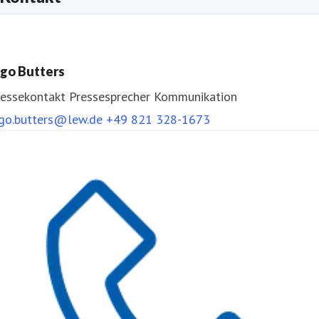
ngo Butters
ressekontakt
Pressesprecher
Kommunikation
ngo.butters@lew.de
+49 821 328-1673