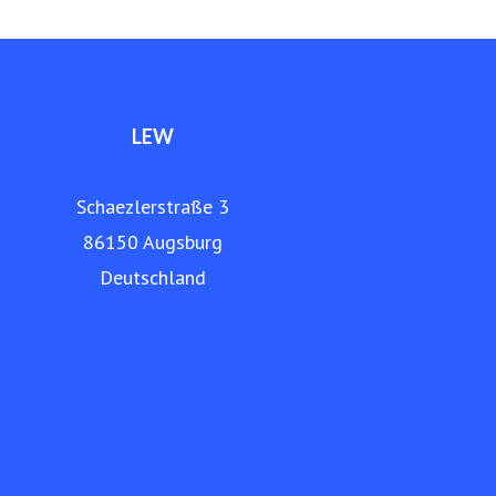
www.lew.de
LEW
Schaezlerstraße 3
86150 Augsburg
Deutschland
Für Zuhause
Für Unternehmen
Für Kommunen
LEW Verteilnetz GmbH
LEW Wasserkraft GmbH
LEW Netzservice GmbH