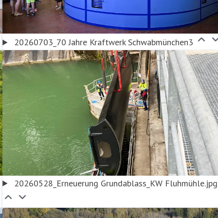
20260703_70 Jahre Kraftwerk Schwabmünchen3
20260528_Erneuerung Grundablass_KW Fluhmühle.jpg