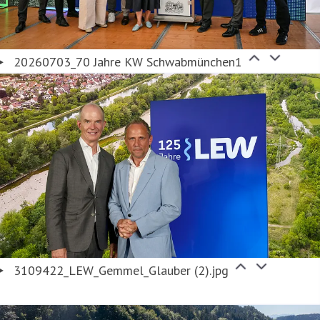
20260703_70 Jahre KW Schwabmünchen1
3109422_LEW_Gemmel_Glauber (2).jpg