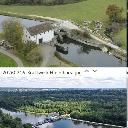
20260216_Kraftwerk Höselhurst.jpg