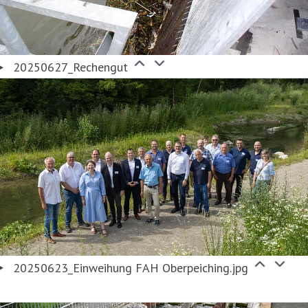
20250627_Rechengut
20250623_Einweihung FAH Oberpeiching.jpg