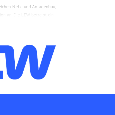
eichen Netz- und Anlagenbau,
on an. Die LEW betreibt ein
etz in der Region.