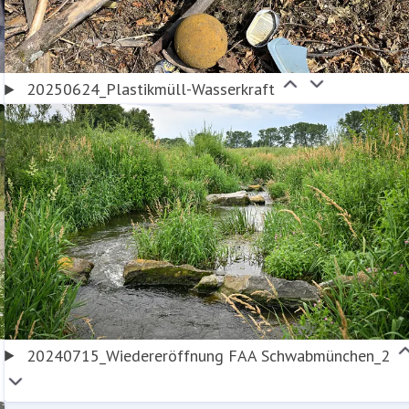
20250624_Plastikmüll-Wasserkraft
20240715_Wiedereröffnung FAA Schwabmünchen_2