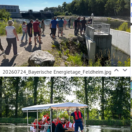
20260724_Bayerische Energietage_Feldheim.jpg