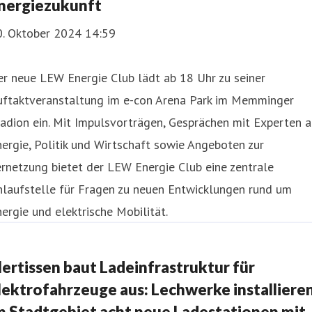
nergiezukunft
0. Oktober 2024 14:59
r neue LEW Energie Club lädt ab 18 Uhr zu seiner
uftaktveranstaltung im e-con Arena Park im Memminger
adion ein. Mit Impulsvorträgen, Gesprächen mit Experten 
ergie, Politik und Wirtschaft sowie Angeboten zur
rnetzung bietet der LEW Energie Club eine zentrale
nlaufstelle für Fragen zu neuen Entwicklungen rund um
ergie und elektrische Mobilität.
llertissen baut Ladeinfrastruktur für
lektrofahrzeuge aus: Lechwerke installiere
m Stadtgebiet acht neue Ladestationen mit