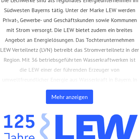
Südwesten Bayerns tätig. Unter der Marke LEW werden
Privat-, Gewerbe- und Geschäftskunden sowie Kommunen
mit Strom versorgt. Die LEW bietet zudem ein breites
Angebot an Energielösungen. Das Tochterunternehmen
LEW Verteilnetz (LVN) betreibt das Stromverteilnetz in der
Region. Mit 36 betriebsgeführten Wasserkraftwerken ist
die LEW einer der führenden Erzeuger von
umweltfreundlicher Energie aus Wasserkraft in Bayern. In
eigenen Anlagen auf Freiflächen und Gebäuden erzeugt
Mehr anzeigen
die LEW auch Strom aus Photovoltaik. Außerdem bietet
die LEW Produkte und Dienstleistungen in den Bereichen
Netz- und Anlagenbau, Energieerzeugung, Elektromobilität
und Telekommunikation an. Die LEW betreibt ein eigenes,
über 9.000 Kilometer langes Glasfasernetz in der Region.