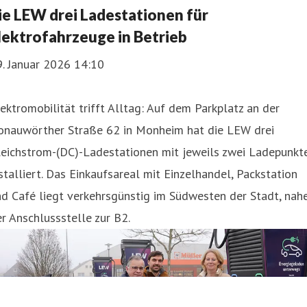
ie LEW drei Ladestationen für
lektrofahrzeuge in Betrieb
. Januar 2026 14:10
ektromobilität trifft Alltag: Auf dem Parkplatz an der
onauwörther Straße 62 in Monheim hat die LEW drei
leichstrom-(DC)-Ladestationen mit jeweils zwei Ladepunkt
stalliert. Das Einkaufsareal mit Einzelhandel, Packstation
d Café liegt verkehrsgünstig im Südwesten der Stadt, nah
r Anschlussstelle zur B2.