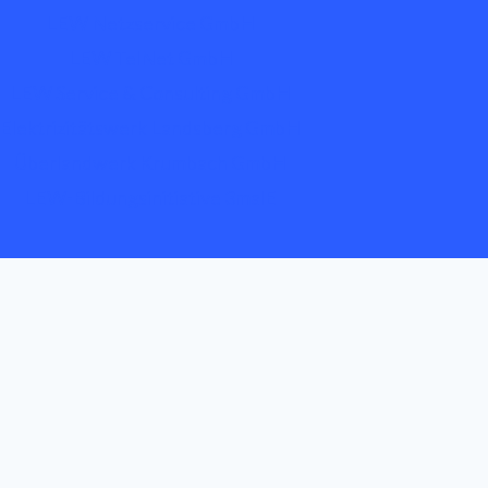
LEW Netzservice GmbH
LEW TelNet GmbH
LEW Service & Consulting GmbH
Elektrizitätswerk Landsberg GmbH
Überlandwerk Krumbach GmbH
LEW-Bildungsinitiative 3malE