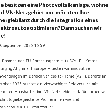
ie besitzen eine Photovoltaikanlage, wohn
m LVN-Netzgebiet und möchten Ihre
nergiebilanz durch die Integration eines
lektroautos optimieren? Dann suchen wir
ie!
0. September 2025 15:59
m Rahmen des EU-Forschungsprojekts SCALE – Smart
arging Alignment Europe – testen wir innovative
nwendungen im Bereich Vehicle-to-Home (V2H). Bereits im
tober 2025 startet ein vierwöchiger Feldversuch mit
ehreren Haushalten im LVN-Netzgebiet – dafür suchen wir
chnologiebegeisterte Pionier:innen wie Sie!
re Vorteile als Pilotnutzer:in: