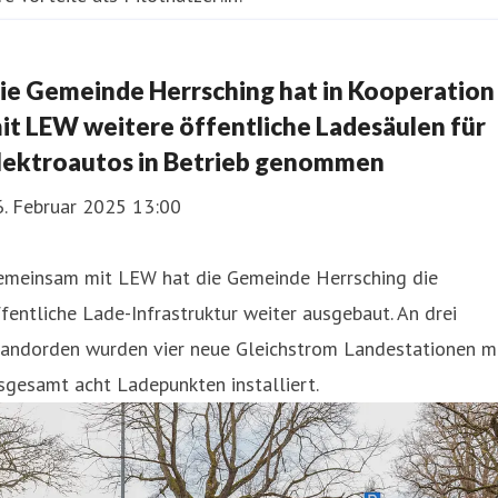
e erhalten Zugang zu einer neuen, bidirekti
ie Gemeinde Herrsching hat in Kooperation
it LEW weitere öffentliche Ladesäulen für
lektroautos in Betrieb genommen
6. Februar 2025 13:00
emeinsam mit LEW hat die Gemeinde Herrsching die
fentliche Lade-Infrastruktur weiter ausgebaut. An drei
tandorden wurden vier neue Gleichstrom Landestationen m
sgesamt acht Ladepunkten installiert.