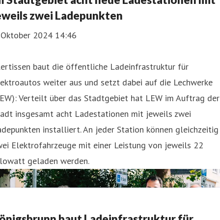
eweils zwei Ladepunkten
. Oktober 2024 14:46
lertissen baut die öffentliche Ladeinfrastruktur für
ektroautos weiter aus und setzt dabei auf die Lechwerke
EW): Verteilt über das Stadtgebiet hat LEW im Auftrag der
adt insgesamt acht Ladestationen mit jeweils zwei
depunkten installiert. An jeder Station können gleichzeitig
ei Elektrofahrzeuge mit einer Leistung von jeweils 22
ilowatt geladen werden.
önigsbrunn baut Ladeinfrastruktur für