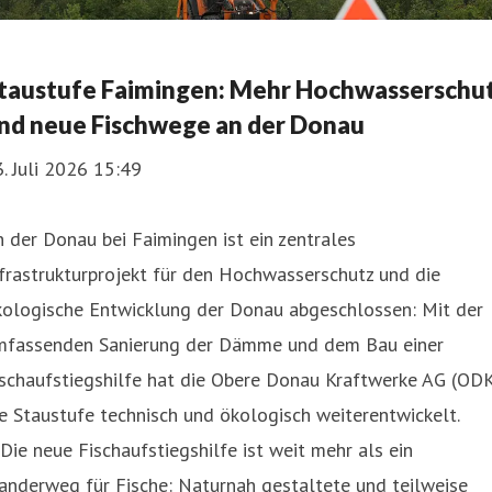
taustufe Faimingen: Mehr Hochwasserschu
nd neue Fischwege an der Donau
. Juli 2026 15:49
 der Donau bei Faimingen ist ein zentrales
frastrukturprojekt für den Hochwasserschutz und die
kologische Entwicklung der Donau abgeschlossen: Mit der
mfassenden Sanierung der Dämme und dem Bau einer
ischaufstiegshilfe hat die Obere Donau Kraftwerke AG (OD
e Staustufe technisch und ökologisch weiterentwickelt.