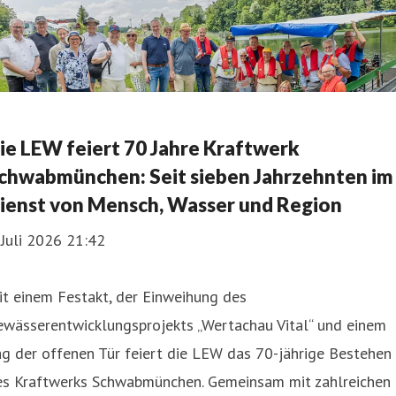
ie LEW feiert 70 Jahre Kraftwerk
chwabmünchen: Seit sieben Jahrzehnten im
ienst von Mensch, Wasser und Region
 Juli 2026 21:42
t einem Festakt, der Einweihung des
ewässerentwicklungsprojekts „Wertachau Vital“ und einem
g der offenen Tür feiert die LEW das 70-jährige Bestehen
es Kraftwerks Schwabmünchen. Gemeinsam mit zahlreichen