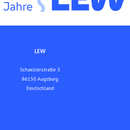
und Telekommunikation an. Die LEW betreibt ein eigenes,
über 9.000 Kilometer langes Glasfasernetz in der Region.
www.lew.de
LEW
Schaezlerstraße 3
86150 Augsburg
Deutschland
Für Zuhause
Für Unternehmen
Für Kommunen
LEW Verteilnetz GmbH