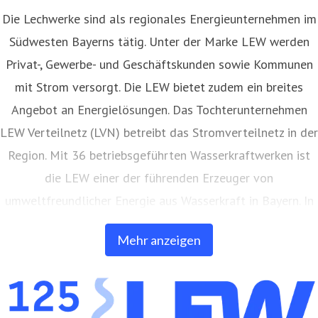
Die Lechwerke sind als regionales Energieunternehmen im
Südwesten Bayerns tätig. Unter der Marke LEW werden
Privat-, Gewerbe- und Geschäftskunden sowie Kommunen
mit Strom versorgt. Die LEW bietet zudem ein breites
Angebot an Energielösungen. Das Tochterunternehmen
LEW Verteilnetz (LVN) betreibt das Stromverteilnetz in der
Region. Mit 36 betriebsgeführten Wasserkraftwerken ist
die LEW einer der führenden Erzeuger von
umweltfreundlicher Energie aus Wasserkraft in Bayern. In
eigenen Anlagen auf Freiflächen und Gebäuden erzeugt
Mehr anzeigen
die LEW auch Strom aus Photovoltaik. Außerdem bietet
die LEW Produkte und Dienstleistungen in den Bereichen
Netz- und Anlagenbau, Energieerzeugung, Elektromobilität