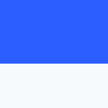
LEW Wasserkraft GmbH
LEW Netzservice GmbH
LEW TelNet GmbH
LEW Service & Consulting GmbH
Elektrizitätswerk Landsberg GmbH
Überlandwerk Krumbach GmbH
LEW-Bildungsinitiative 3malE