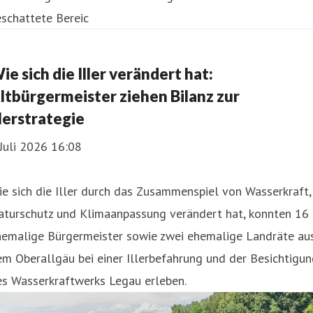
ie sich die Iller verändert hat:
ltbürgermeister ziehen Bilanz zur
llerstrategie
 Juli 2026 16:08
e sich die Iller durch das Zusammenspiel von Wasserkraft,
aturschutz und Klimaanpassung verändert hat, konnten 16
hemalige Bürgermeister sowie zwei ehemalige Landräte au
m Oberallgäu bei einer Illerbefahrung und der Besichtigu
es Wasserkraftwerks Legau erleben.