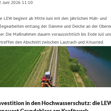
. Juni 2026 11:10
e LEW beginnt ab Mitte Juni mit den jährlichen Mäh- und
flegearbeiten entlang der Dämme und Deiche an der Obere
ler. Die Maßnahmen dauern voraussichtlich bis Ende Juli un
treffen den Abschnitt zwischen Lautrach und Altusried.
nvestition in den Hochwasserschutz: die LE
rneuert Grundablass am Kraftwerk