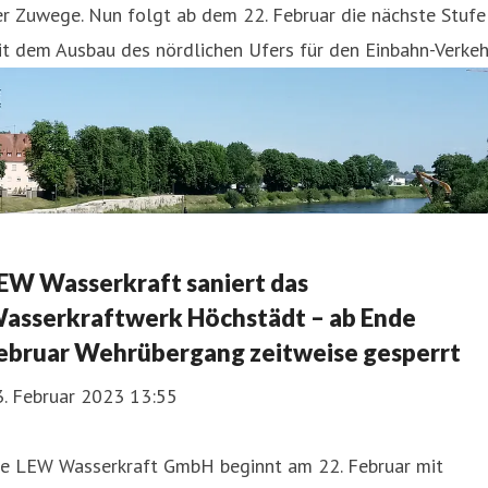
r Zuwege. Nun folgt ab dem 22. Februar die nächste Stufe
t dem Ausbau des nördlichen Ufers für den Einbahn-Verkeh
EW Wasserkraft saniert das
asserkraftwerk Höchstädt – ab Ende
ebruar Wehrübergang zeitweise gesperrt
3. Februar 2023 13:55
ie LEW Wasserkraft GmbH beginnt am 22. Februar mit