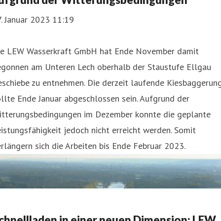
. Januar 2023 11:19
ie LEW Wasserkraft GmbH hat Ende November damit
egonnen am Unteren Lech oberhalb der Staustufe Ellgau
eschiebe zu entnehmen. Die derzeit laufende Kiesbaggerun
llte Ende Januar abgeschlossen sein. Aufgrund der
itterungsbedingungen im Dezember konnte die geplante
istungsfähigkeit jedoch nicht erreicht werden. Somit
rlängern sich die Arbeiten bis Ende Februar 2023.
chnellladen in einer neuen Dimension: LEW