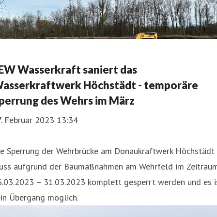
EW Wasserkraft saniert das
asserkraftwerk Höchstädt - temporäre
perrung des Wehrs im März
7. Februar 2023 13:34
ie Sperrung der Wehrbrücke am Donaukraftwerk Höchstädt
uss aufgrund der Baumaßnahmen am Wehrfeld im Zeitrau
6.03.2023 – 31.03.2023 komplett gesperrt werden und es i
ein Übergang möglich.