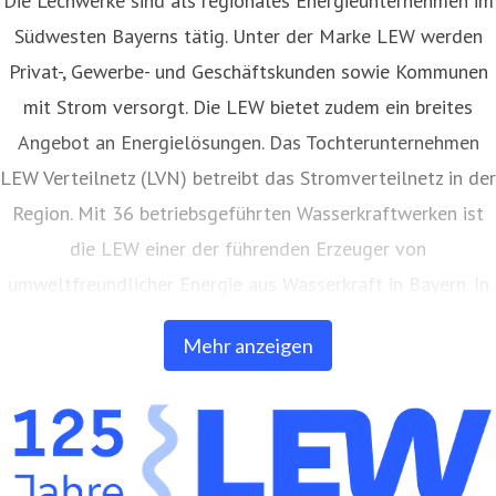
Südwesten Bayerns tätig. Unter der Marke LEW werden
Privat-, Gewerbe- und Geschäftskunden sowie Kommunen
mit Strom versorgt. Die LEW bietet zudem ein breites
Angebot an Energielösungen. Das Tochterunternehmen
LEW Verteilnetz (LVN) betreibt das Stromverteilnetz in der
Region. Mit 36 betriebsgeführten Wasserkraftwerken ist
die LEW einer der führenden Erzeuger von
umweltfreundlicher Energie aus Wasserkraft in Bayern. In
eigenen Anlagen auf Freiflächen und Gebäuden erzeugt
Mehr anzeigen
die LEW auch Strom aus Photovoltaik. Außerdem bietet
die LEW Produkte und Dienstleistungen in den Bereichen
Netz- und Anlagenbau, Energieerzeugung, Elektromobilität
und Telekommunikation an. Die LEW betreibt ein eigenes,
über 9.000 Kilometer langes Glasfasernetz in der Region.