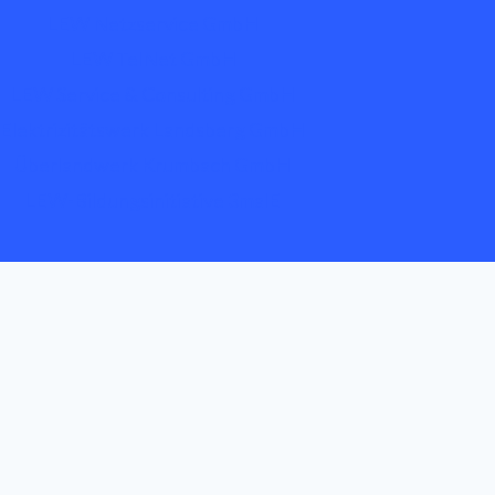
LEW Netzservice GmbH
LEW TelNet GmbH
LEW Service & Consulting GmbH
Elektrizitätswerk Landsberg GmbH
Überlandwerk Krumbach GmbH
LEW-Bildungsinitiative 3malE