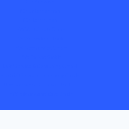
Für Zuhause
Für Unternehmen
Für Kommunen
LEW Verteilnetz GmbH
LEW Wasserkraft GmbH
LEW Netzservice GmbH
LEW TelNet GmbH
LEW Service & Consulting GmbH
Elektrizitätswerk Landsberg GmbH
Überlandwerk Krumbach GmbH
LEW-Bildungsinitiative 3malE